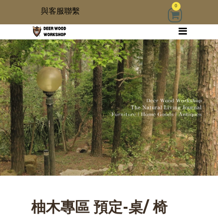
0
與客服聯繫
回首頁
家具
木雜貨
生活器具
古物道具
居家修繕道具材料
3 kids
柚木專區 預定-桌/ 椅