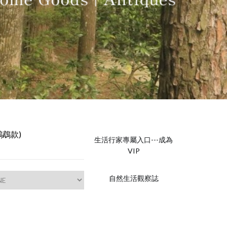
鸚鵡款)
生活行家專屬入口---成為
VIP
自然生活觀察誌