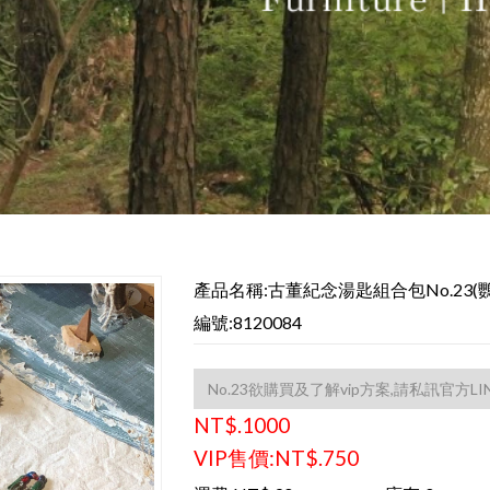
產品名稱:古董紀念湯匙組合包No.23(
編號:8120084
NT$.1000
VIP售價:NT$.750