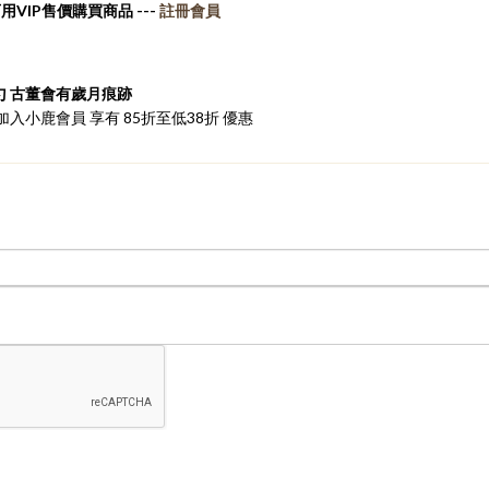
用VIP售價購買商品 ---
註冊會員
勺 古董會有歲月痕跡
入小鹿會員 享有 85折至低38折 優惠