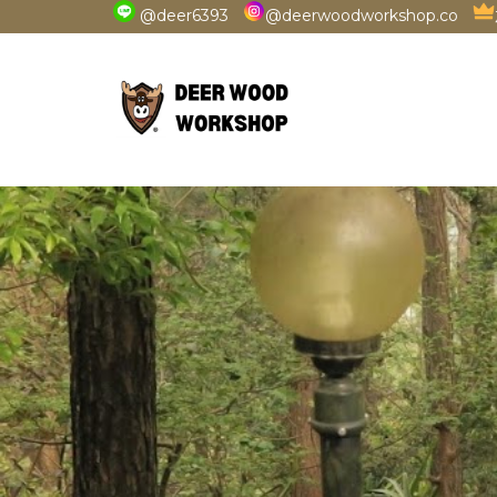
@deer6393
@deerwoodworkshop.co