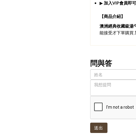
▶
加入VIP會員即可
【商品介紹】
澳洲經典收藏級湯
能接受才下單購買 加
問與答
送出