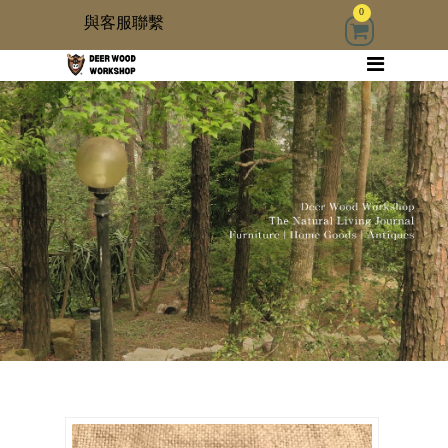
0
與客服聯繫
回首頁
家具
木雜貨
生活器具
古物道具
居家修繕道具材料
3 kids