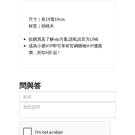
尺寸｜長19寬19cm
材質｜胡桃木
-
欲購買及了解vip方案,請私訊官方LINE
成為小鹿VIP即可享有官網購物VIP優惠
價，折扣5折 起 !
問與答