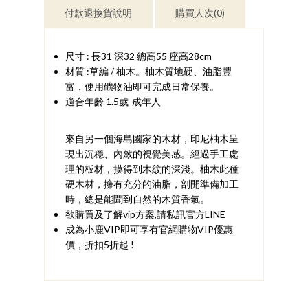
付款退換貨說明
購買人次(0)
尺寸 : 長31 深32 總高55 座高28cm
材質 :草編 / 柚木。柚木質地硬、油脂豐
富，使用礦物油即可完成日常保養。
適合年齡 1.5歲-成年人
來自另一個海島國家的木材，印尼柚木呈
現出沉穩、內斂的視覺美感。經過手工處
理的板材，摸得到木紋的深淺。柚木此種
硬木材，擁有充分的油脂，剖開準備加工
時，總是能聞到自然的木質香氣。
欲購買及了解vip方案,請私訊官方LINE
成為小鹿VIP即可享有官網購物VIP優惠
價，折扣5折起 !