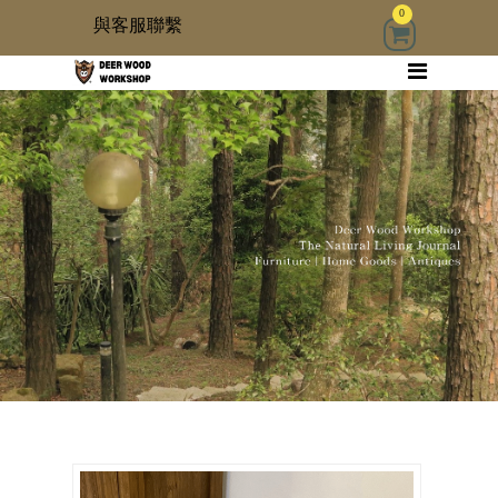
0
與客服聯繫
回首頁
家具
木雜貨
生活器具
古物道具
居家修繕道具材料
3 kids