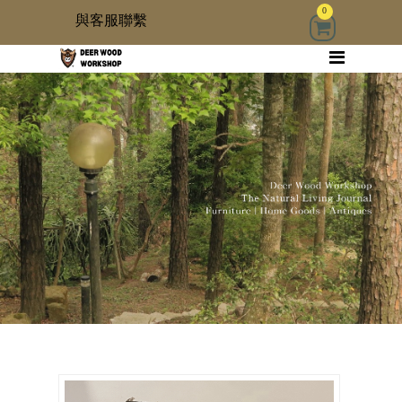
0
與客服聯繫
回首頁
家具
木雜貨
生活器具
古物道具
居家修繕道具材料
3 kids