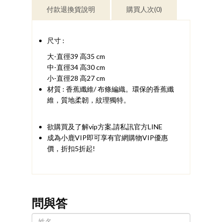
付款退換貨說明
購買人次(0)
尺寸 :
大-直徑39 高35 cm
中-直徑34 高30 cm
小-直徑28 高27 cm
材質 : 香蕉纖維/ 布條編織。環保的香蕉纖
維，質地柔韌，紋理獨特。
欲購買及了解vip方案,請私訊官方LINE
成為小鹿VIP即可享有官網購物VIP優惠
價，折扣5折起!
問與答