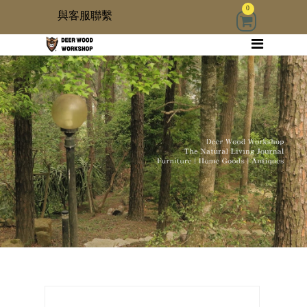
0
與客服聯繫
回首頁
家具
木雜貨
生活器具
古物道具
居家修繕道具材料
3 kids