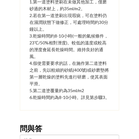
1.第一道塗料塗刷在未做其他加工，僅磨
砂過的木材上，約35ml/m2。
2.若在第一道塗刷出現瑕疵，可在塗料仍
在濕潤狀態下做修正，可處理時間約30分
鐘以上。
3.乾燥時間約8-10小時(一般的氣候條件，
23℃/50%相對溼度)。較低的溫度或較高
的溼度會延長乾燥時間。維持良好的通
風。
4.假使需要要求的話，在施作第二道塗料
之前，先以較細的砂紙(400號)或砂磨墊將
第一層乾燥的塗料先進行研磨，使其表面
平滑。
5.第二道塗覆量約為35ml/m2
6.乾燥時間約為8-10小時。詳見第步驟3。
問與答