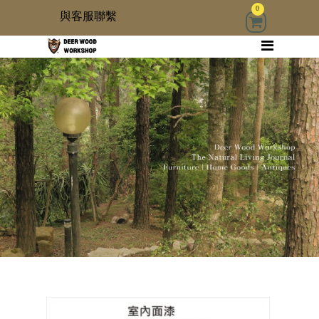
0
與客服聯繫
回首頁
家具
木雜貨
生活器具
古物道具
居家修繕道具材料
3 kids