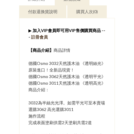
付款退換貨說明
購買人次(0)
▶
加入VIP會員即可用VIP售價購買商品 --
-
註冊會員
​【商品介紹】
商品詳情
德國Osmo 3032天然護木油 《透明絲光》
原裝進口！全新品現貨！
德國Osmo 3062天然護木油 《透明平光》
德國Osmo 3011天然護木油 《透明高光》
商品介紹：
3032為半絲光光澤。如需平光可至本賣場
選購3062 高光選購3011
施作流程
完成表面塗刷供需2天塗刷共需2道