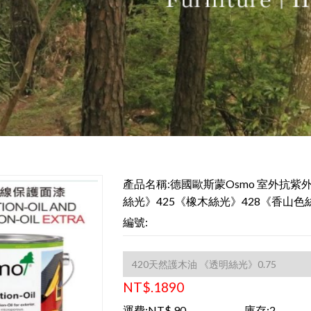
產品名稱:德國歐斯蒙Osmo 室外抗紫
絲光》425《橡木絲光》428《香山色
編號:
NT$.1890
運費:NT$.90
庫存:2