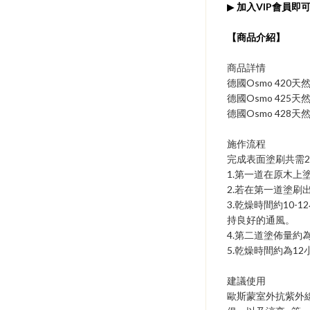
▶
加入VIP會員即可
​【商品介紹】
商品詳情
德國Osmo 42
德國Osmo 425
德國Osmo 428
施作流程
完成表面塗刷共需
1.第一道在原木上塗佈
2.若在第一道塗刷
3.乾燥時間約10
持良好的通風。
4.第二道塗佈量約為5
5.乾燥時間約為1
建議使用
歐斯蒙室外抗紫外