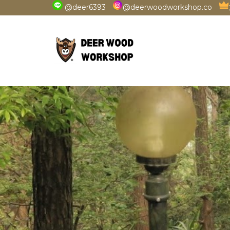
@deer6393
@deerwoodworkshop.co