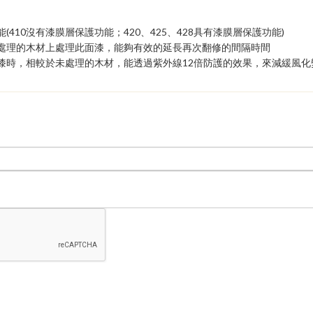
。
(410沒有漆膜層保護功能；420、425、428具有漆膜層保護功能)
色處理的木材上處理此面漆，能夠有效的延長再次翻修的間隔時間
面漆時，相較於未處理的木材，能透過紫外線12倍防護的效果，來減緩風