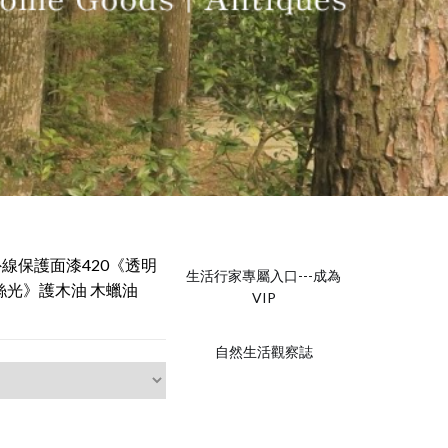
外線保護面漆420《透明
生活行家專屬入口---成為
絲光》護木油 木蠟油
VIP
自然生活觀察誌