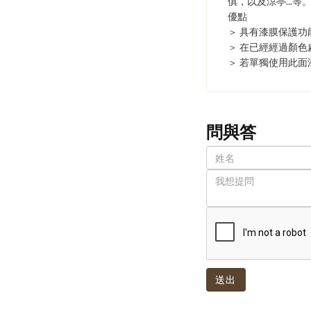
俱，以及涼亭...等
優點
＞ 具有漆膜保護功能
＞ 在已經經過顏
​＞ 若單獨使用此
問與答
送出