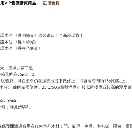
用VIP售價購買商品 ---
註冊會員
0天然護木油 《透明絲光》原裝進口！全新品現貨！
天然護木油 《橡木絲光》
天然護木油 《香杉色絲光》
2天，塗刷共需二道
量約為55ml/m 2。
出現瑕疵，可在塗料仍在濕潤狀態下做修正，可處理時間約15分鐘以上。
-12小時(一般的氣候條件，23℃/50%相對溼度)。較低的溫度或較高的溼
5ml/m2。
2小時，詳見步驟3。
線保護面漆適合用在任何室外木材：門、窗戶、車棚、木包板、陽台、柵