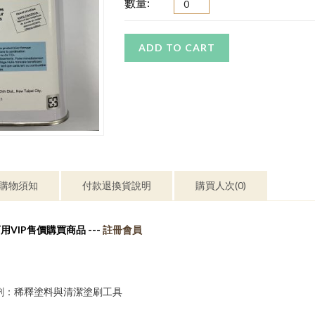
數量:
ADD TO CART
購物須知
付款退換貨說明
購買人次(0)
用VIP售價購買商品 ---
註冊會員
劑：稀釋塗料與清潔塗刷工具