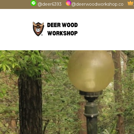
@deer6393
@deerwoodworkshop.co