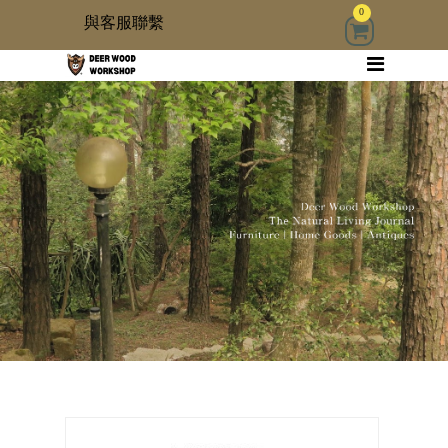
0
與客服聯繫
回首頁
家具
木雜貨
生活器具
古物道具
居家修繕道具材料
3 kids