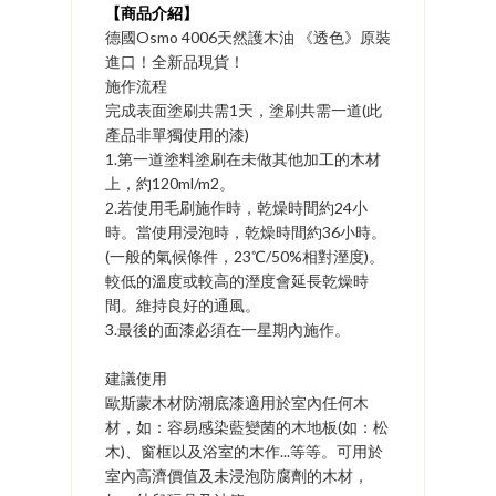
​【商品介紹】
德國Osmo 4006天然護木油 《透色》原裝
進口！全新品現貨！
施作流程
完成表面塗刷共需1天，塗刷共需一道(此
產品非單獨使用的漆)
1.第一道塗料塗刷在未做其他加工的木材
上，約120ml/m2。
2.若使用毛刷施作時，乾燥時間約24小
時。當使用浸泡時，乾燥時間約36小時。
(一般的氣候條件，23℃/50%相對溼度)。
較低的溫度或較高的溼度會延長乾燥時
間。維持良好的通風。
3.最後的面漆必須在一星期內施作。
建議使用
歐斯蒙木材防潮底漆適用於室內任何木
材，如：容易感染藍變菌的木地板(如：松
木)、窗框以及浴室的木作...等等。可用於
室內高濟價值及未浸泡防腐劑的木材，