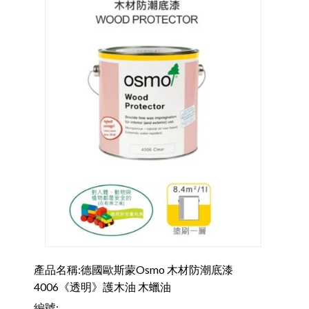
關於我們
聯絡我們
購物車
客製化相簿
登入
註冊
FB
產品名稱:德國歐斯蒙Osmo 木材防潮底漆
4006《透明》護木油 木蠟油
編號: