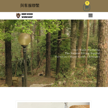
0
與客服聯繫
回首頁
家具
木雜貨
生活器具
古物道具
居家修繕道具材料
3 kids