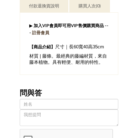
付款退換貨說明
購買人次(0)
▶
加入VIP會員即可用VIP售價購買商品 --
-
註冊會員
​【商品介紹】
尺寸｜長60寬40高35cm
材質 | 藤條。最經典的藤編材質，來自
藤本植物。具有輕便、耐用的特性。
問與答