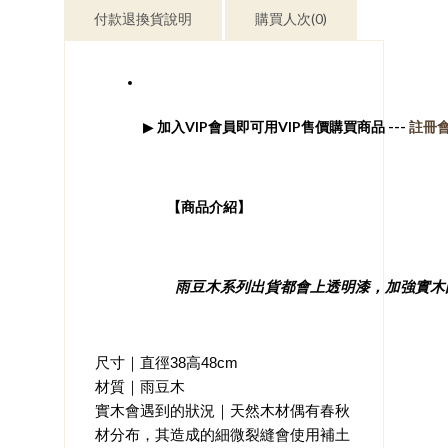
付款退換貨說明
購買人次(0)
▶ 
加入VIP會員即可用VIP售價購買商品 --- 
註冊
	​【商品介紹】
雨豆木系列出貨都會上透明漆，加強實木
尺寸｜直徑38高48cm
材質｜雨豆木
實木會遇到的狀況｜天然木材偶有春秋
材分布，其造成的細微裂縫會使用補土