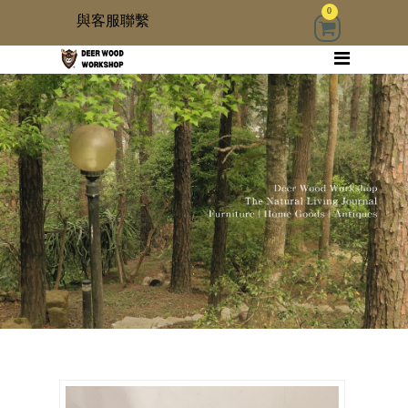
0
與客服聯繫
回首頁
家具
木雜貨
生活器具
古物道具
居家修繕道具材料
3 kids