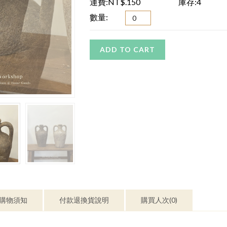
運費:NT$.150
庫存:4
數量:
ADD TO CART
購物須知
付款退換貨說明
購買人次(0)