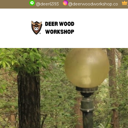
@deer6393
@deerwoodworkshop.co