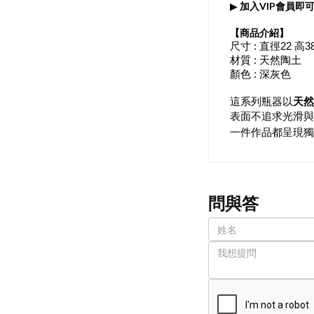
▶
加入VIP會員即可
​【商品介紹】
尺寸 : 直徑22 高3
材質 : 天然陶土
顏色 : 深灰色
這系列瓶器以
天然
表面不追求光滑與
一件作品都呈現獨
問與答