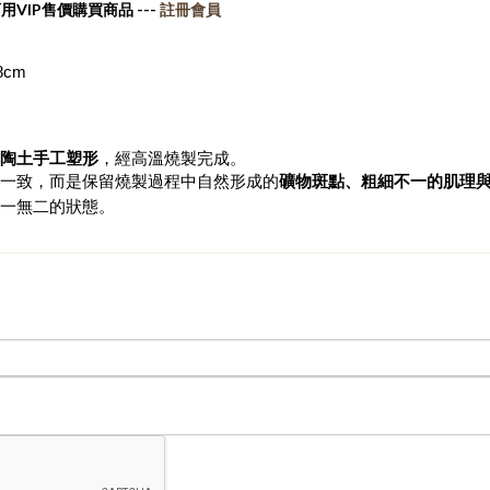
用VIP售價購買商品 ---
註冊會員
8cm
陶土手工塑形
，經高溫燒製完成。
一致，而是保留燒製過程中自然形成的
礦物斑點、粗細不一的肌理
一無二的狀態。