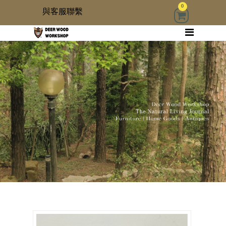
0
與客服聯繫
回首頁
家具
木雜貨
生活器具
古物道具
居家修繕道具材料
3 kids