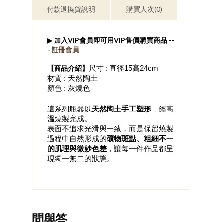
付款退換貨說明
購買人次(0)
▶
加入VIP會員即可用VIP售價購買商品 --
-
註冊會員
​【商品介紹】
尺寸 : 直徑15高24cm
材質 : 天然陶土
顏色 : 灰燒色
這系列瓶器以
天然陶土手工塑形
，經高
溫燒製完成。
表面不追求光滑與一致，而是保留燒製
過程中自然形成的
礦物斑點、粗細不一
的肌理與微妙色差
，讓每一件作品都呈
現獨一無二的狀態。
問與答