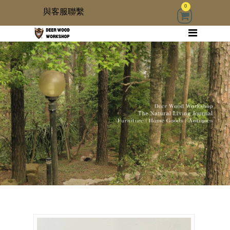
0
與客服聯繫
回首頁
家具
木雜貨
生活器具
古物道具
居家修繕道具材料
3 kids