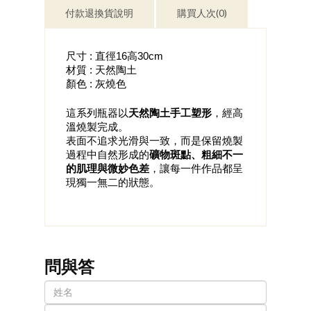
付款退換貨說明
購買人次(0)
尺寸 : 直徑16高30cm
材質 : 天然陶土
顏色 : 灰燒色
這系列瓶器以
天然陶土手工塑形
，經高
溫燒製完成。
表面不追求光滑與一致，而是保留燒製
過程中自然形成的
礦物斑點、粗細不一
的肌理與微妙色差
，讓每一件作品都呈
現獨一無二的狀態。
問與答