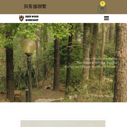
0
與客服聯繫
回首頁
家具
木雜貨
生活器具
古物道具
居家修繕道具材料
3 kids