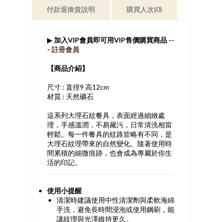
付款退換貨說明
購買人次(0)
▶
加入VIP會員即可用VIP售價購買商品 --
-
註冊會員
​【商品介紹】
尺寸 : 直徑9 高12cm
材質 : 天然礦石
這系列大理石紋餐具，表面經過細緻處
理，手感溫潤，不易藏污，日常清洗相當
輕鬆。每一件餐具的紋路皆略有不同，是
大理石紋理帶來的自然變化。隨著使用時
間累積的細微痕跡，也會成為專屬於你生
活的印記。
使用小提醒
清潔時建議使用中性清潔劑與柔軟海綿
手洗，避免長時間浸泡或使用鋼刷，能
讓紋理與光澤維持更久。