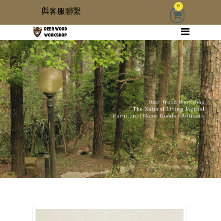
0
與客服聯繫
回首頁
家具
木雜貨
生活器具
古物道具
居家修繕道具材料
3 kids