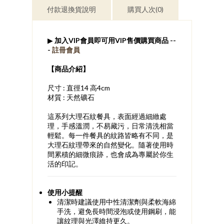
付款退換貨說明
購買人次(0)
▶
加入VIP會員即可用VIP售價購買商品 --
-
註冊會員
​【商品介紹】
尺寸 : 直徑14 高4cm
材質 : 天然礦石
這系列大理石紋餐具，表面經過細緻處
理，手感溫潤，不易藏污，日常清洗相當
輕鬆。每一件餐具的紋路皆略有不同，是
大理石紋理帶來的自然變化。隨著使用時
間累積的細微痕跡，也會成為專屬於你生
活的印記。
使用小提醒
清潔時建議使用中性清潔劑與柔軟海綿
手洗，避免長時間浸泡或使用鋼刷，能
讓紋理與光澤維持更久。