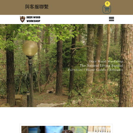
0
與客服聯繫
回首頁
家具
木雜貨
生活器具
古物道具
居家修繕道具材料
3 kids