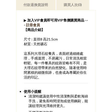
付款退換貨說明
購買人次(0)
▶
加入VIP會員即可用VIP售價購買商品 --
-
註冊會員
【商品介紹】
尺寸 : 直徑8 高21.5cm
材質 : 天然礦石
這系列大理石紋餐具，表面經過細緻處
理，手感溫潤，不易藏污，日常清洗相當
輕鬆。每一件餐具的紋路皆略有不同，是
大理石紋理帶來的自然變化。隨著使用時
間累積的細微痕跡，也會成為專屬於你生
活的印記。
使用小提醒
清潔時建議使用中性清潔劑與柔軟海綿
手洗，避免長時間浸泡或使用鋼刷，能
讓紋理與光澤維持更久。