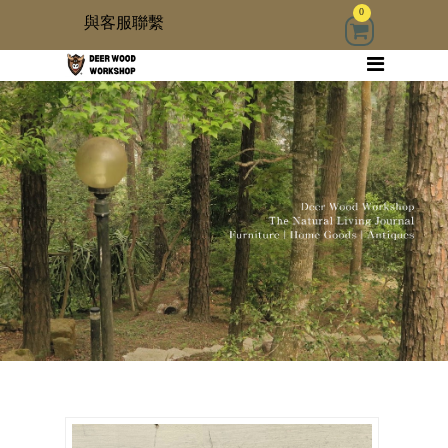
0
與客服聯繫
回首頁
家具
木雜貨
生活器具
古物道具
居家修繕道具材料
3 kids