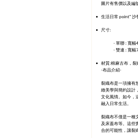
圖片有售價以及編號
生活日常 poin
尺寸:
- 單聯 : 寬幅4
- 雙連 : 寬幅7
材質:棉麻古布，裂
-布品介紹-
裂織布是一項擁有
緻美學與簡約設計
文化風情。如今，
融入日常生活。
裂織布不僅是一種
及床蓋布等。這些
合的可能性，讓裂