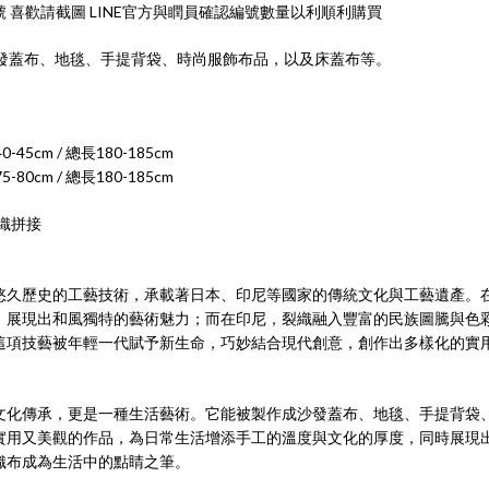
 喜歡請截圖 LINE官方與瞤員確認編號數量以利順利購買
t" 沙發蓋布、地毯、手提背袋、時尚服飾布品，以及床蓋布等。
0-45cm / 總長180-185cm
5-80cm / 總長180-185cm
織拼接
悠久歷史的工藝技術，承載著日本、印尼等國家的傳統文化與工藝遺產。
，展現出和風獨特的藝術魅力；而在印尼，裂織融入豐富的民族圖騰與色
這項技藝被年輕一代賦予新生命，巧妙結合現代創意，創作出多樣化的實
文化傳承，更是一種生活藝術。它能被製作成沙發蓋布、地毯、手提背袋
實用又美觀的作品，為日常生活增添手工的溫度與文化的厚度，同時展現
織布成為生活中的點睛之筆。