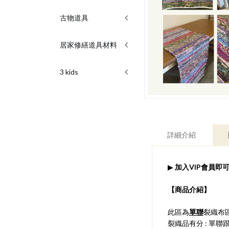
古物道具
居家修繕道具材料
3 kids
詳細介紹
▶
加入VIP會員即可
​【商品介紹】
此區為
單聯
裂織布
裂織品有分 : 單