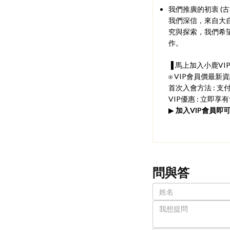
我們推廣的初衷 (
我們深信，來自大
究與探索，我們希
作。
▐ 馬上加入小鹿VI
⍟ VIP會員價最新
首次入會方法 : 支
VIP優惠 : 立即
▶
加入VIP會員即可
問與答