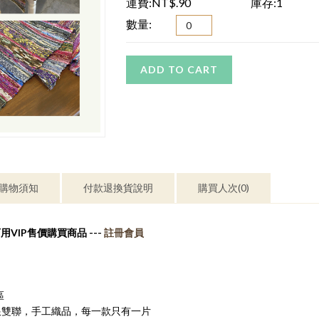
運費:NT$.90
庫存:1
數量:
ADD TO CART
購物須知
付款退換貨說明
購買人次(0)
用VIP售價購買商品 ---
註冊會員
區
聯跟雙聯，手工織品，每一款只有一片