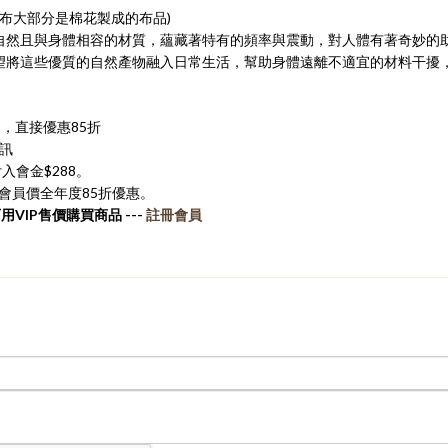
古布大部分是棉花製成的布品)
自然且與身體相容的材質，蘊藏著特有的頻率與震動，對人體有著奇妙的
望將這些優質的自然產物融入日常生活，幫助身體遠離不適宜的材料干擾
P，直接優惠85折
資訊
付入會金$288。
享有會員價全年度85折優惠。
用VIP售價購買商品 ---
註冊會員