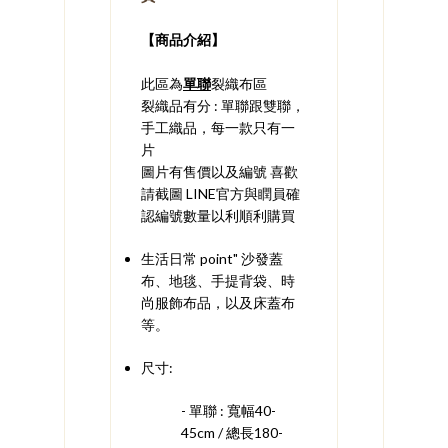
​【商品介紹】
此區為
單聯
裂織布區
裂織品有分 : 單聯跟雙聯，
手工織品，每一款只有一
片
圖片有售價以及編號 喜歡
請截圖 LINE官方與瞤員確
認編號數量以利順利購買
生活日常 point" 沙發蓋
布、地毯、手提背袋、時
尚服飾布品，以及床蓋布
等。
尺寸:
- 單聯 : 寬幅40-
45cm / 總長180-