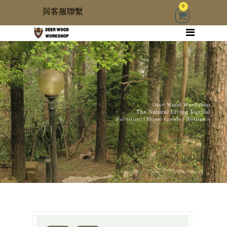
0
與客服聯繫
回首頁
家具
木雜貨
生活器具
古物道具
居家修繕道具材料
3 kids