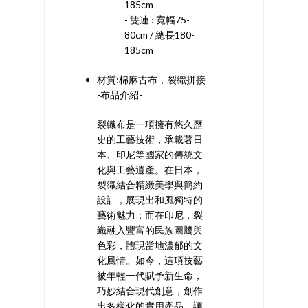
185cm
- 雙連 : 寬幅75-
80cm / 總長180-
185cm
材質:棉麻古布，裂織拼接
-布品介紹-
裂織布是一項擁有悠久歷
史的工藝技術，承載著日
本、印尼等國家的傳統文
化與工藝遺產。在日本，
裂織結合精緻美學與簡約
設計，展現出和風獨特的
藝術魅力；而在印尼，裂
織融入豐富的民族圖騰與
色彩，體現當地濃郁的文
化風情。如今，這項技藝
被年輕一代賦予新生命，
巧妙結合現代創意，創作
出多樣化的實用產品，讓