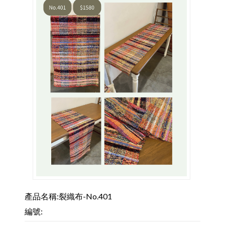
關於我們
聯絡我們
購物車
客製化相簿
登入
註冊
FB
產品名稱:裂織布-No.401
編號: