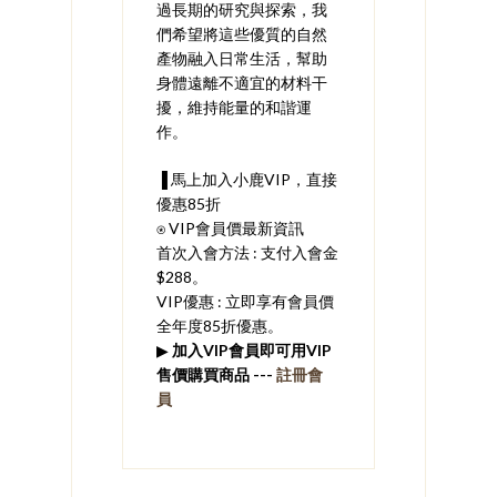
過長期的研究與探索，我
們希望將這些優質的自然
產物融入日常生活，幫助
身體遠離不適宜的材料干
擾，維持能量的和諧運
作。
▐ 馬上加入小鹿VIP，直接
優惠85折
⍟ VIP會員價最新資訊
首次入會方法 : 支付入會金
$288。
VIP優惠 : 立即享有會員價
全年度85折優惠。
▶
加入VIP會員即可用VIP
售價購買商品 ---
註冊會
員