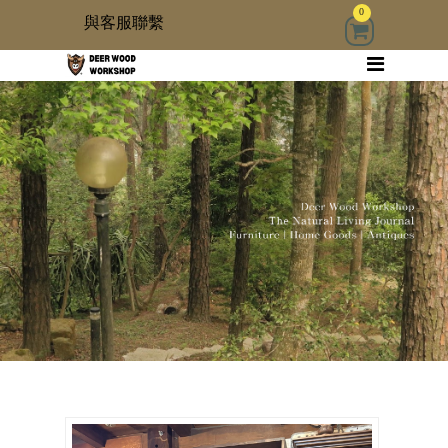
0
與客服聯繫
回首頁
家具
木雜貨
生活器具
古物道具
居家修繕道具材料
3 kids