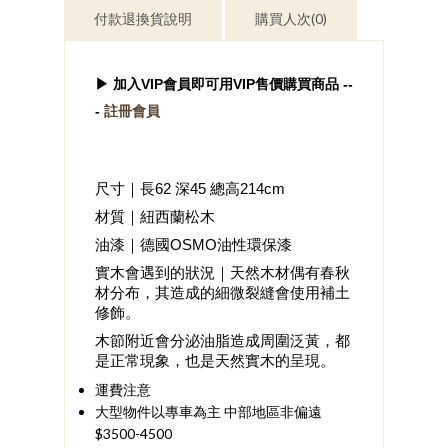
付款退換貨說明
購買人次(0)
▶ 加入VIP會員即可用VIP售價購買商品 --
- 
註冊會員
尺寸｜長62 深45 總高214cm
材質｜紐西蘭松木
油漆｜德國OSMO油性環保漆
實木會遇到的狀況｜天然木材偶有春秋
材分布，其造成的細微裂縫會使用補土
修飾。
木節附近會分泌油脂造成周圍泛黃，都
是正常現象，也是天然實木的呈現。 
運費注意
大型物件以專車為主 中部地區非偏遠
$3500-4500