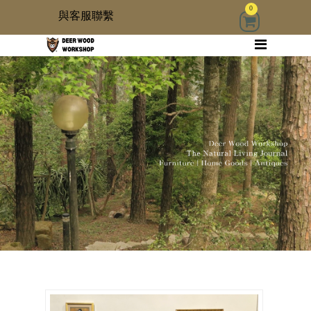
0
與客服聯繫
回首頁
家具
木雜貨
生活器具
古物道具
居家修繕道具材料
3 kids