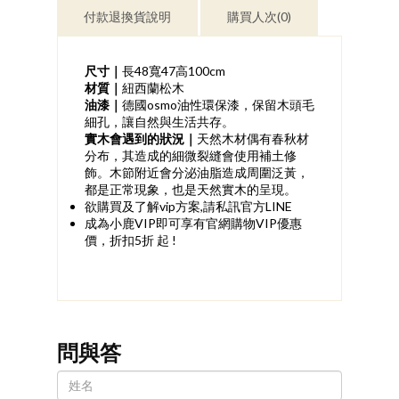
付款退換貨說明
購買人次(0)
尺寸｜
長48寬47高100cm
材質｜
紐西蘭松木
油漆｜
德國
osmo
油性環保漆，保留木頭毛
細孔，讓自然與生活共存。
實木會遇到的狀況｜
天然木材偶有春秋材
分布，其造成的細微裂縫會使用補土修
飾。木節附近會分泌油脂造成周圍泛黃，
都是正常現象，也是天然實木的呈現。
欲購買及了解vip方案,請私訊官方LINE
成為小鹿VIP即可享有官網購物VIP優惠
價，折扣5折 起 !
問與答