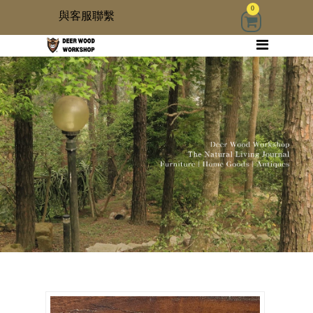
0
與客服聯繫
回首頁
家具
木雜貨
生活器具
古物道具
居家修繕道具材料
3 kids