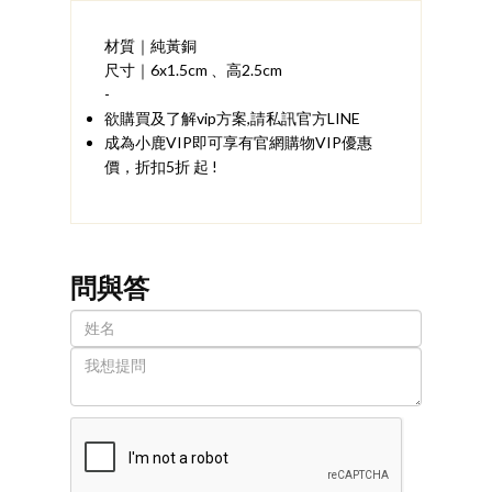
材質｜純黃銅
尺寸｜6x1.5cm 、高2.5cm
-
欲購買及了解vip方案,請私訊官方LINE
成為小鹿VIP即可享有官網購物VIP優惠
價，折扣5折 起 !
問與答