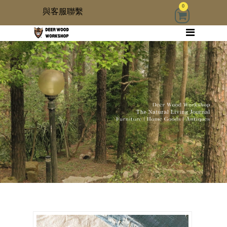
0
與客服聯繫
回首頁
家具
木雜貨
生活器具
古物道具
居家修繕道具材料
3 kids