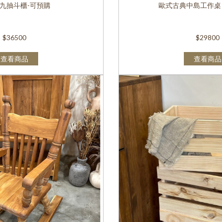
九抽斗櫃-可預購
歐式古典中島工作桌 
$36500
$29800
查看商品
查看商品