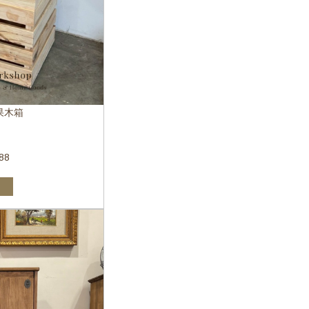
果木箱
88