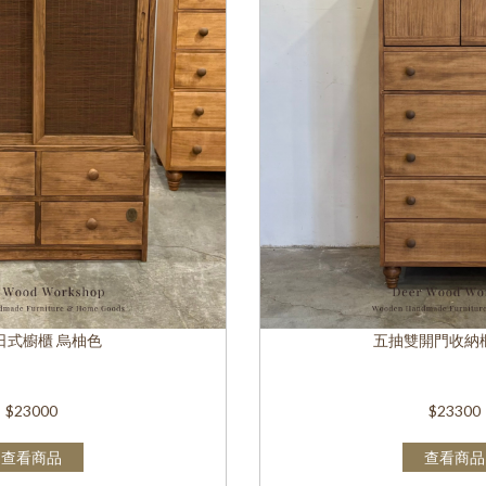
日式櫥櫃 烏柚色
五抽雙開門收納櫃
$23000
$23300
查看商品
查看商品