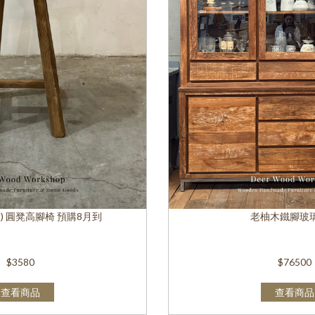
) 圓凳高腳椅 預購8月到
老柚木鐵腳玻
$3580
$76500
查看商品
查看商品