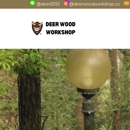
@deer6393
@deerwoodworkshop.co