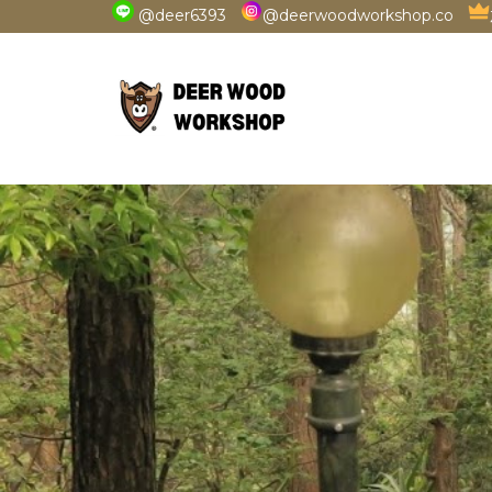
@deer6393
@deerwoodworkshop.co