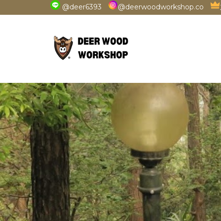
@deer6393
@deerwoodworkshop.co