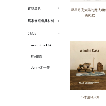
古物道具
星星月亮太陽的魔法項鍊
編織款
居家修繕道具材料
3 kids
moon the kiki
life畫廊
Jenny木手作
小木屋No.08