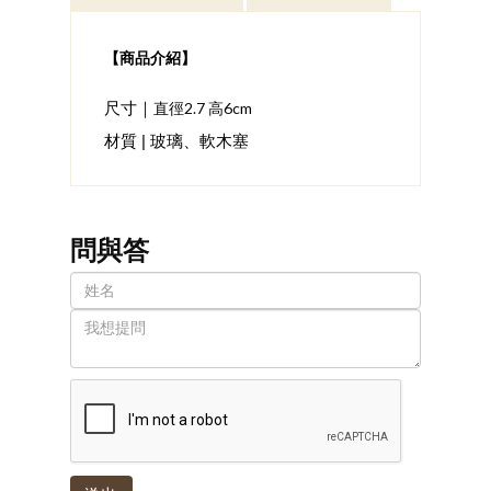
【商品介紹】
直徑2.7 高6cm
尺寸｜
材質 | 玻璃、軟木塞
問與答