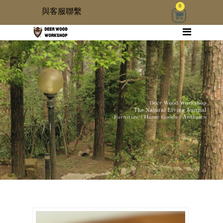
0
與客服聯繫
回首頁
家具
木雜貨
生活器具
古物道具
居家修繕道具材料
3 kids