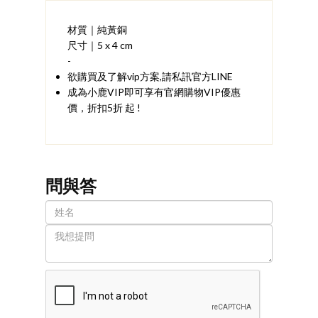
材質｜純黃銅
尺寸｜5 x 4 cm
-
欲購買及了解vip方案,請私訊官方LINE
成為小鹿VIP即可享有官網購物VIP優惠
價，折扣5折 起 !
問與答