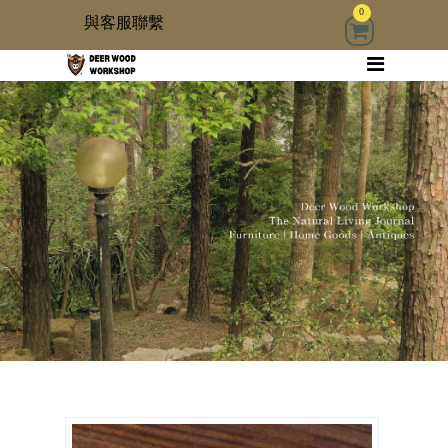
0
與客服聯繫
回首頁
家具
木雜貨
生活器具
古物道具
居家修繕道具材料
3 kids